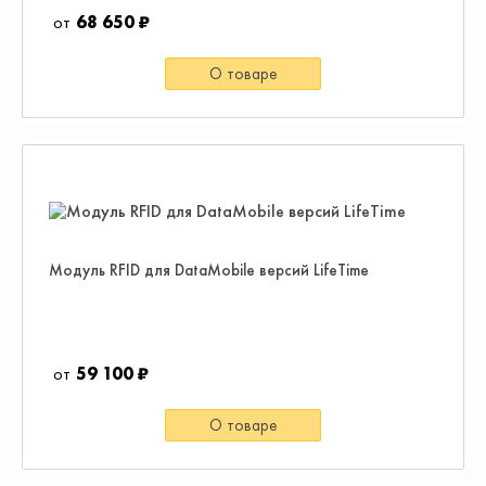
68 650 ₽
О товаре
Модуль RFID для DataMobile версий LifeTime
59 100 ₽
О товаре