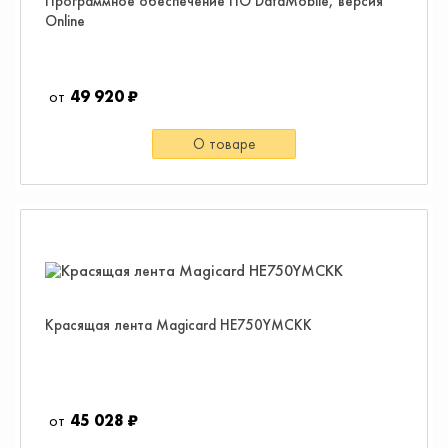
Программное обеспечение ПО DataMobile, версия
Online
49 920 ₽
О товаре
Красящая лента Magicard HE750YMCKK
45 028 ₽