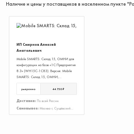
Наличие и цены у поставщиков в населенном пункте "Р
ИП Смирнов Алексей
Анатольевич
Mobile SMARTS: Склад 15, ОМНИ для
конфигурации на базе «1С:Предприятия
8.3» (WH15C-1C83). Версия: Mobile
SMARTS: Склад 15, ОМНИ;
Поддерживаемые ОС: Windows, Android
умеренно
44 750 ₽
Доставка:
По всей России
Самовывоз:
Москва г, Сущёвский
Вал ул, Дом 43, Строение 3