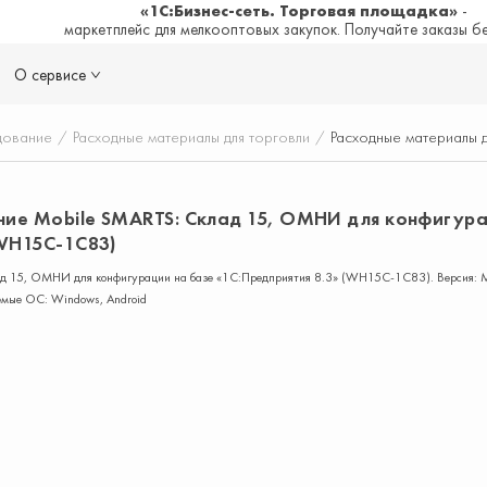
«1С:Бизнес-сеть. Торговая площадка»
-
маркетплейс для мелкооптовых закупок. Получайте заказы б
О сервисе
дование
/
Расходные материалы для торговли
/
Расходные материалы д
ие Mobile SMARTS: Склад 15, ОМНИ для конфигура
(WH15C-1C83)
д 15, ОМНИ для конфигурации на базе «1С:Предприятия 8.3» (WH15C-1C83). Версия: M
ые ОС: Windows, Android