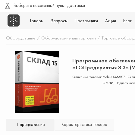
Выберите населенный пункт доставки
Товары
Запросы
Поставщики
Акции
Блог
Оборудование
/
Оборудование для торговли
/
Торговое обору
Программное обеспечен
«1С:Предприятия 8.3» 
Описание товара:
Mobile SMARTS: Скла
ОМНИ; Поддерживаем
1 предложение
Характеристики товара