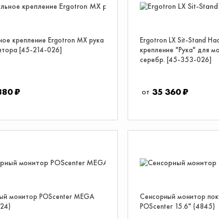
ное крепление Ergotron MX рука
Ergotron LX Sit-Stand Н
итора [45-214-026]
крепление "Рука" для м
серебр. [45-353-026]
880 ₽
35 360 ₽
ый монитор POScenter MEGA
Сенсорный монитор пок
724)
POScenter 15.6" (4845)