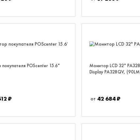
 покупателя POScenter 15.6"
Монитор LCD 32" PA328
Display PA328QV, (90L
512 ₽
42 684 ₽