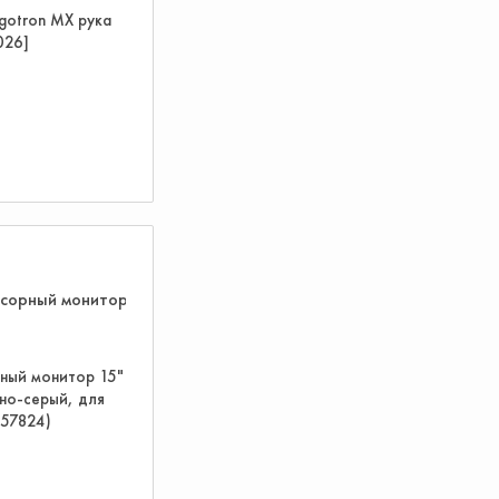
gotron MX рука
026]
ный монитор 15"
но-серый, для
(57824)