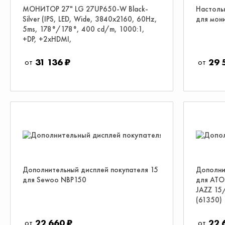
МОНИТОР 27" LG 27UP650-W Black-
Настольн
Silver (IPS, LED, Wide, 3840x2160, 60Hz,
для мон
5ms, 178°/178°, 400 cd/m, 1000:1,
+DP, +2хHDMI,
31 136 ₽
29 
Дополнительный дисплей покупателя 15
Дополни
для Sewoo NBP150
для АТО
JAZZ 15
(61350)
22 660 ₽
22 