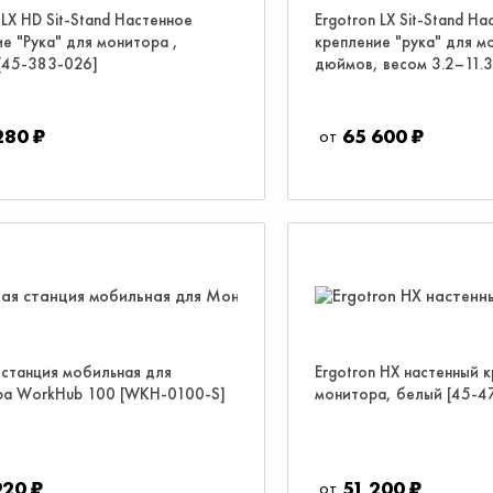
 LX HD Sit-Stand Настенное
Ergotron LX Sit-Stand Н
е "Рука" для монитора ,
крепление "рука" для м
 [45-383-026]
дюймов, весом 3.2–11.3
280 ₽
65 600 ₽
 станция мобильная для
Ergotron HX настенный 
а WorkHub 100 [WKH-0100-S]
монитора, белый [45-4
920 ₽
51 200 ₽