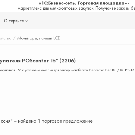
«1С:Бизнес-сеть. Торговая площадка»
-
маркетплейс для мелкооптовых закупок. Получайте заказы б
О сервисе
ойства
/
Мониторы, панели LCD
пателя POScenter 15" (2206)
купателя 15" с установ-м компл-м для сенсор. моноблоков POScenter POS101/101Pro-15"
оссия"
найдено
1
торговое предложение