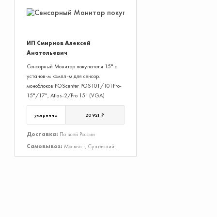
ИП Смирнов Алексей
Анатольевич
Сенсорный Монитор покупателя 15" с
установ-м компл-м для сенсор.
моноблоков POScenter POS101/101Pro-
15"/17", Atlas-2/Pro 15" (VGA)
умеренно
20 921 ₽
Доставка:
По всей России
Самовывоз:
Москва г, Сущёвский
Вал ул, Дом 43, Строение 3