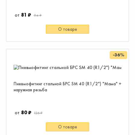
81 ₽
114 ₽
О товаре
-36%
Пневмофитинг стальной БРС SM 40 (R1/2") "Мама" +
наружная резьба
80 ₽
126 ₽
О товаре