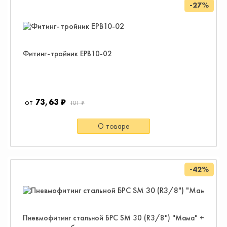
-27%
Фитинг-тройник EPB10-02
73,63 ₽
101 ₽
О товаре
-42%
Пневмофитинг стальной БРС SM 30 (R3/8") "Мама" +