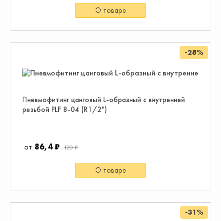
О товаре
-28%
Пневмофитинг цанговый L-образный с внутренней
резьбой PLF 8-04 (R1/2")
86,4 ₽
120 ₽
О товаре
-31%