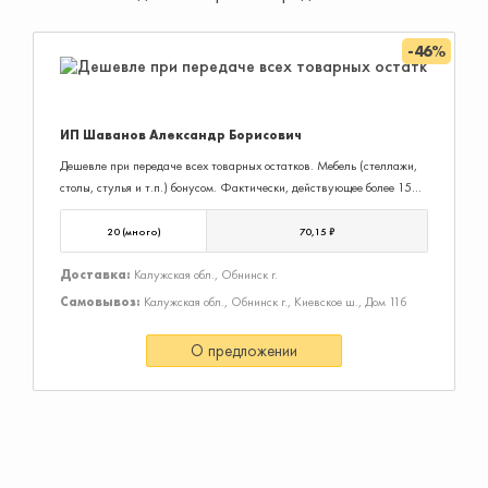
-46%
ИП Шаванов Александр Борисович
Дешевле при передаче всех товарных остатков. Мебель (стеллажи,
столы, стулья и т.п.) бонусом. Фактически, действующее более 15
лет дело.
20 (много)
70,15 ₽
Доставка:
Калужская обл., Обнинск г.
Самовывоз:
Калужская обл., Обнинск г., Киевское ш., Дом 11б
О предложении