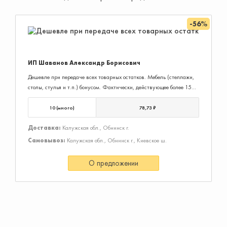
-56%
ИП Шаванов Александр Борисович
Дешевле при передаче всех товарных остатков. Мебель (стеллажи,
столы, стулья и т.п.) бонусом. Фактически, действующее более 15
лет дело.
10 (много)
78,73 ₽
Доставка:
Калужская обл., Обнинск г.
Самовывоз:
Калужская обл., Обнинск г., Киевское ш.
О предложении