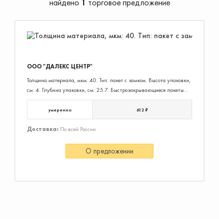
найдено
1
торговое предложение
ООО "ДАЛЕКС ЦЕНТР"
Толщина материала, мкм: 40. Тип: пакет с замком. Высота упаковки,
см: 4. Глубина упаковки, см: 25.7. Быстрозакрывающиеся пакеты
BRAUBERG предназначены для упаковки различной продукции, в
том числе пищевой. Отлично подходят для упаковки мелких
умеренно
612 ₽
предметов, фотографий, медицинских препаратов и т.д.
Доставка:
По всей России
О предложении