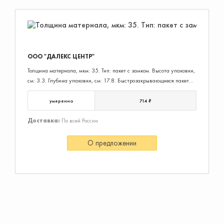
ООО "ДАЛЕКС ЦЕНТР"
Толщина материала, мкм: 35. Тип: пакет с замком. Высота упаковки,
см: 3.3. Глубина упаковки, см: 17.8. Быстрозакрывающиеся пакеты с
замком "зиплок" различной длины и ширины предназначены для
упаковки мелких предметов, фотографий, медицинских препаратов и
умеренно
714 ₽
т.д. Застежка позволяет быстро и герметично запечатать пакет с
содержимым.
Доставка:
По всей России
О предложении