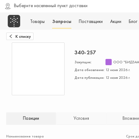
Выберите населенный пункт доставки
Товары
Запросы
Поставщики
Акции
Блог
К списку
340-257
Закупщик:
ООО "БИДЗАА
Дата обновления:
12 июня 2026 г.
Дата публикации:
12 июня 2026 г.
Позиции
Условия
Вложени
Наименование товара
Срок д