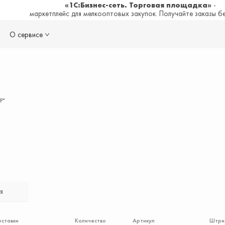
«1С:Бизнес-сеть. Торговая площадка»
-
маркетплейс для мелкооптовых закупок. Получайте заказы б
О сервисе
Р"
я
оставки
Количество
Артикул
Штри