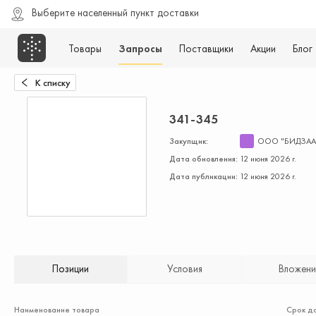
Выберите населенный пункт доставки
Товары
Запросы
Поставщики
Акции
Блог
К списку
341-345
Закупщик:
ООО "БИДЗАА
Дата обновления:
12 июня 2026 г.
Дата публикации:
12 июня 2026 г.
Позиции
Условия
Вложени
Наименование товара
Срок д