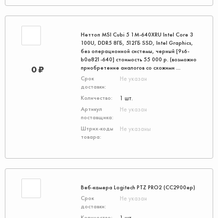
Неттоп MSI Cubi 5 1M-640XRU Intel Core 3
100U, DDR5 8ГБ, 512ГБ SSD, Intel Graphics,
без операционной системы, черный [9s6-
b0a821-640] стоимость 55 000 р. (возможно
0 ₽
приобретение аналогов со схожими ...
Не указан
1 шт.
Не указан
Не указаны
Веб-камера Logitech PTZ PRO2 (СС2900ep)
Не указан
1 шт.