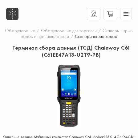
Оборудование
/
Оборудование для торговли
/
Сканеры штрих-
кодов и принадлежности
/
Сканеры штрих-кодов
Терминал сбора данных (ТСД) Chainway C61
(C61EE47A13-U2T9-PB)
Описание товара:
Мобильный компьютер Chainway C61: Android 13.0, 4Gb/64Gb;