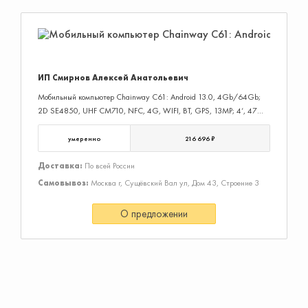
ИП Смирнов Алексей Анатольевич
Мобильный компьютер Chainway C61: Android 13.0, 4Gb/64Gb;
2D SE4850, UHF CM710, NFC, 4G, WIFI, BT, GPS, 13MP; 4‘, 47
клавиш, 6400+5200mAh, IP65, Extended Edition (с доп. АКБ в
рукоятке). Производительность процессора на ядро: 1.8 GHz;
умеренно
216 696 ₽
Сканирующий модуль: 2D Image; WiFi: да; Разрешение дисплея:
800x480; Чтение 2D: да; Тип операционной системы: Android 13;
Доставка:
По всей России
Гарантия: 1 год
Самовывоз:
Москва г, Сущёвский Вал ул, Дом 43, Строение 3
О предложении