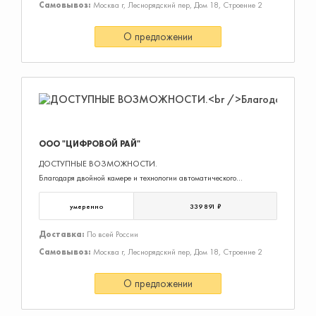
Самовывоз:
Москва г, Леснорядский пер, Дом 18, Строение 2
О предложении
ООО "ЦИФРОВОЙ РАЙ"
ДОСТУПНЫЕ ВОЗМОЖНОСТИ.
Благодаря двойной камере и технологии автоматического
кадрирования RightSight 2 видеосистемы Rally Bar Mini все
участники беседы всегда будут в кадре. Воспользуйтесь режимом
умеренно
339 891 ₽
Speaker View, чтобы система фокусир
Доставка:
По всей России
Самовывоз:
Москва г, Леснорядский пер, Дом 18, Строение 2
О предложении