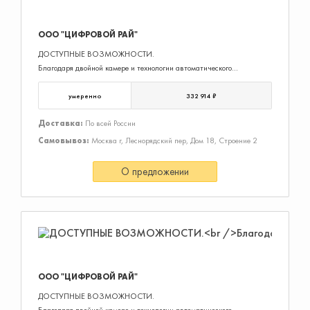
ООО "ЦИФРОВОЙ РАЙ"
ДОСТУПНЫЕ ВОЗМОЖНОСТИ.
Благодаря двойной камере и технологии автоматического
кадрирования RightSight 2 видеосистемы Rally Bar Mini все
участники беседы всегда будут в кадре. Воспользуйтесь режимом
умеренно
332 914 ₽
Speaker View, чтобы система фокусир
Доставка:
По всей России
Самовывоз:
Москва г, Леснорядский пер, Дом 18, Строение 2
О предложении
ООО "ЦИФРОВОЙ РАЙ"
ДОСТУПНЫЕ ВОЗМОЖНОСТИ.