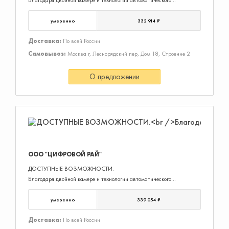
Благодаря двойной камере и технологии автоматического
кадрирования RightSight 2 видеосистемы Rally Bar Mini все
участники беседы всегда будут в кадре. Воспользуйтесь режимом
умеренно
332 914 ₽
Speaker View, чтобы система фокусир
Доставка:
По всей России
Самовывоз:
Москва г, Леснорядский пер, Дом 18, Строение 2
О предложении
ООО "ЦИФРОВОЙ РАЙ"
ДОСТУПНЫЕ ВОЗМОЖНОСТИ.
Благодаря двойной камере и технологии автоматического
кадрирования RightSight 2 видеосистемы Rally Bar Mini все
участники беседы всегда будут в кадре. Воспользуйтесь режимом
умеренно
339 054 ₽
Speaker View, чтобы система фокусир
Доставка:
По всей России