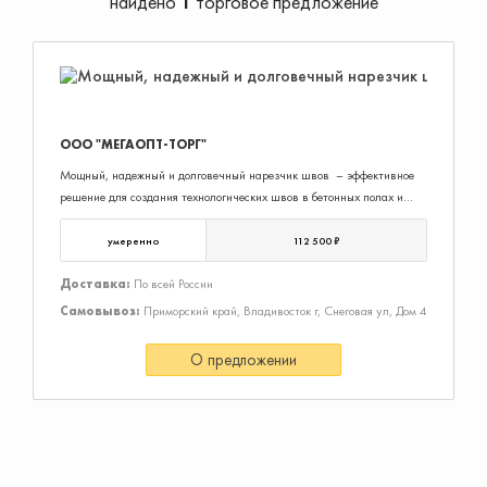
найдено
1
торговое предложение
ООО "МЕГАОПТ-ТОРГ"
Мощный, надежный и долговечный нарезчик швов – эффективное
решение для создания технологических швов в бетонных полах и
асфальтовых покрытиях
Основные особенности:
умеренно
112 500 ₽
Японские подшипники, установленные на всех узлах машины,
обеспечивают долгий срок эксплуатации
Доставка:
По всей России
Укрепленная стальная рама позволяет уменьшить вибрацию при
Самовывоз:
Приморский край, Владивосток г, Снеговая ул, Дом 4
нарезке швов, увеличивая срок службы диска
Контроль дроссельной заслонки
О предложении
Высокая регулируемая ручка, обеспечивающая оператору
прекрасную управляемость машиной
Откидной защитный кожух диска, позволяющий быстро заменить
диск
Рычаг, при помощи которого легко регулировать глубину нарезки
швов