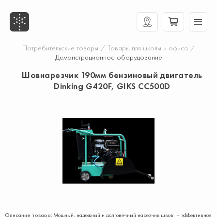
Потребительские товары
/
Товары для школы и офиса
/
Демонстрационное оборудование
Шовнарезчик 190мм бензиновый двигатель
Dinking G420F, GIKS СС500D
Описание товара:
Мощный, надежный и долговечный нарезчик швов – эффективное