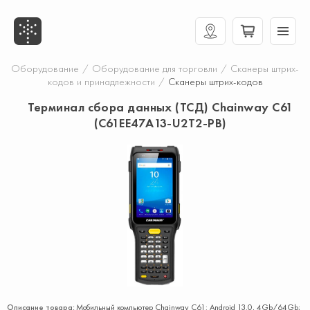
Оборудование
/
Оборудование для торговли
/
Сканеры штрих-
кодов и принадлежности
/
Сканеры штрих-кодов
Терминал сбора данных (ТСД) Chainway C61
(C61EE47A13-U2T2-PB)
Описание товара:
Мобильный компьютер Chainway C61: Android 13.0, 4Gb/64Gb;