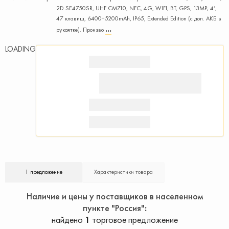
2D SE4750SR, UHF CM710, NFC, 4G, WIFI, BT, GPS, 13MP; 4‘,
47 клавиш, 6400+5200mAh, IP65, Extended Edition (с доп. АКБ в
рукоятке). Произво
LOADING
1 предложение
Характеристики товара
Наличие и цены у поставщиков в населенном
пункте "Россия"
найдено
1
торговое предложение