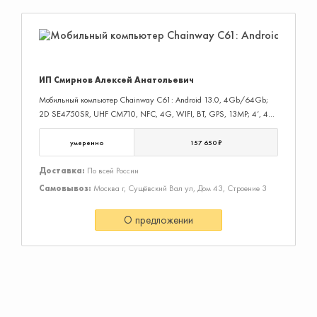
ИП Смирнов Алексей Анатольевич
Мобильный компьютер Chainway C61: Android 13.0, 4Gb/64Gb;
2D SE4750SR, UHF CM710, NFC, 4G, WIFI, BT, GPS, 13MP; 4‘, 47
клавиш, 6400+5200mAh, IP65, Extended Edition (с доп. АКБ в
рукоятке). Производительность процессора на ядро: 1.8 GHz;
умеренно
157 650 ₽
Сканирующий модуль: 2D Image; WiFi: да; Разрешение дисплея:
800x480; Чтение 2D: да; Тип операционной системы: Android 13;
Доставка:
По всей России
Гарантия: 1 год
Самовывоз:
Москва г, Сущёвский Вал ул, Дом 43, Строение 3
О предложении