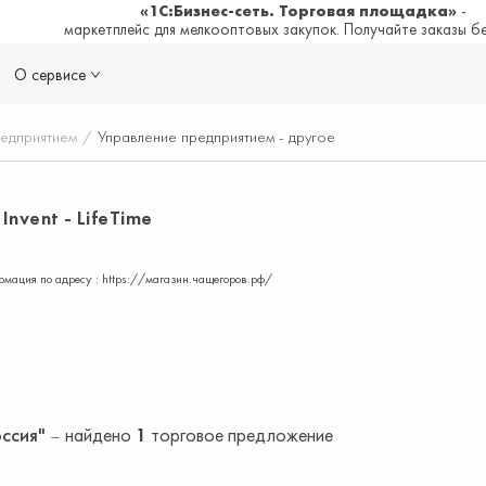
«1С:Бизнес-сеть. Торговая площадка»
-
маркетплейс для мелкооптовых закупок. Получайте заказы б
О сервисе
редприятием
/
Управление предприятием - другое
nvent - LifeTime
мация по адресу : https://магазин.чащегоров.рф/
оссия"
найдено
1
торговое предложение