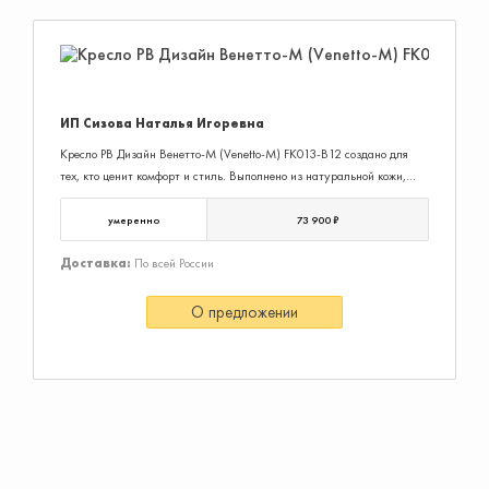
ИП Сизова Наталья Игоревна
Кресло РВ Дизайн Венетто-M (Venetto-M) FK013-B12 создано для
тех, кто ценит комфорт и стиль. Выполнено из натуральной кожи,
идеально подходит для офиса или домашнего кабинета. Черный
алюминиевый каркас обеспечивает прочность и элегантный вид.
умеренно
73 900 ₽
Эргономичная спинка и мягкие подлокотники гарантируют
поддержку и удобство даже при длительной работе. Ролики:
Доставка:
По всей России
d60Пятилучье: d700Подлокотники: черный алюминий, с
накладками из натуральной кожи в цвет креслаГазпатрон: 80
О предложении
ммЦвета: черный, коричневый, светло-бежевый