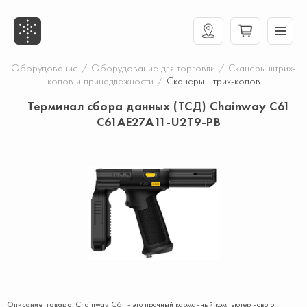
Оборудование
/
Оборудование для торговли
/
Сканеры штрих-
кодов и принадлежности
/
Сканеры штрих-кодов
Терминал сбора данных (ТСД) Chainway C61
C61AE27A11-U2T9-PB
Описание товара:
Chainway C61 - это прочный карманный компьютер нового