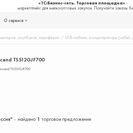
«1С:Бизнес-сеть. Торговая площадка»
-
маркетплейс для мелкооптовых закупок. Получайте заказы б
О сервисе
пьютеров, ноутбуков, периферии
/
USB-кабели, концентраторы (хабы)
cend TS512GJF700
anscend TS512GJF700
оссия"
найдено
1
торговое предложение