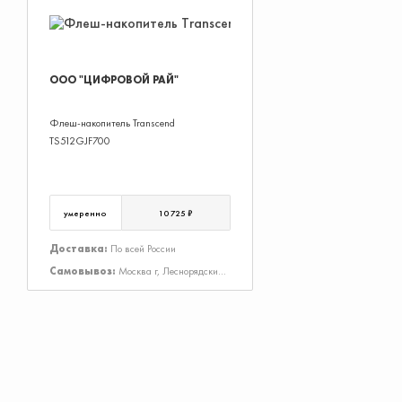
ООО "ЦИФРОВОЙ РАЙ"
Флеш-накопитель Transcend
TS512GJF700
умеренно
10 725 ₽
Доставка:
По всей России
Самовывоз:
Москва г, Леснорядский
пер, Дом 18, Строение 2