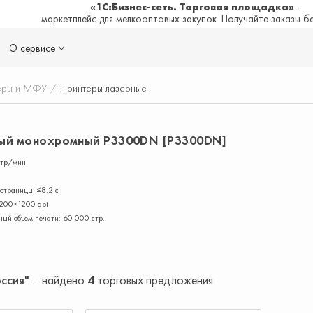
«1С:Бизнес-сеть. Торговая площадка»
-
маркетплейс для мелкооптовых закупок. Получайте заказы б
О сервисе
еры и МФУ
/
Принтеры лазерные
ный монохромный P3300DN [P3300DN]
стр/мин
страницы: ≤8.2 с
1200×1200 dpi
ый объем печати: 60 000 стр.
оссия"
найдено
4
торговых предложения