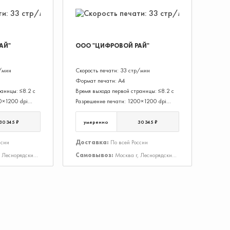
АЙ"
ООО "ЦИФРОВОЙ РАЙ"
р/мин
Скорость печати: 33 стр/мин
Формат печати: А4
аницы: ≤8.2 с
Время выхода первой страницы: ≤8.2 с
0×1200 dpi
Разрешение печати: 1200×1200 dpi
объем печати:
Максимальный месячный объем печати:
60 000 стр.
30 345 ₽
умеренно
30 345 ₽
ссии
Доставка:
По всей России
, Леснорядский
Самовывоз:
Москва г, Леснорядский
пер, Дом 18, Строение 2