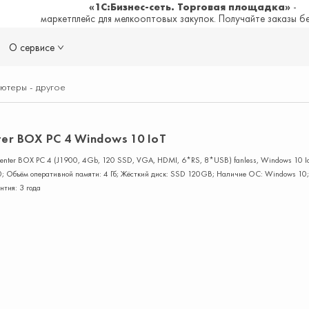
«1С:Бизнес-сеть. Торговая площадка»
-
маркетплейс для мелкооптовых закупок. Получайте заказы б
О сервисе
ютеры - другое
er BOX PC 4 Windows 10 IoT
nter BOX PC 4 (J1900, 4Gb, 120 SSD, VGA, HDMI, 6*RS, 8*USB) fanless, Windows 10 Io
00; Объём оперативной памяти: 4 Гб; Жёсткий диск: SSD 120GB; Наличие ОС: Windows 10
нтия: 3 года