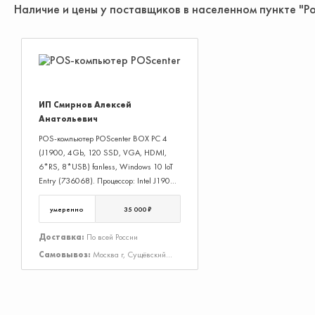
Наличие и цены у поставщиков в населенном пункте "Р
ИП Смирнов Алексей
Анатольевич
POS-компьютер POScenter BOX PC 4
(J1900, 4Gb, 120 SSD, VGA, HDMI,
6*RS, 8*USB) fanless, Windows 10 IoT
Entry (736068). Процессор: Intel J1900;
Объём оперативной памяти: 4 Гб;
Жёсткий диск: SSD 120GB; Наличие
умеренно
35 000 ₽
ОС: Windows 10; Цвет: черный;
Материал корпуса: металл; Гарантия: 3
Доставка:
По всей России
года
Самовывоз:
Москва г, Сущёвский
Вал ул, Дом 43, Строение 3