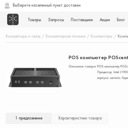
Выберите населенный пункт доставки
Товары
Запросы
Поставщики
Акции
Блог
Компьютеры и связь
/
Компьютерная техника
/
Компьютеры
/
Компь
POS компьютер POScent
Описание товара:
POS-компьютер POSce
Процессор: Intel J19
корпуса: металл; Гара
1 предложение
Характеристики товара