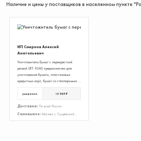
Наличие и цены у поставщиков в населенном пункте "Р
ИП Смирнов Алексей
Анатольевич
Уничтожитель бумаг с перекрестной
резкой (RT-10М) предназначен для
уничтожения бумаги, пластиковых
кредитных карт, бумаг со степлерными и
тонкими канцелярскими скрепками.
Удобные функции значительно облегчают
умеренно
15 969 ₽
работу: защита от перегрева двигателя
Рабочий цикл безостановочной работы/
Доставка:
По всей России
отдыха - 10/20 минут. Максимальный
Самовывоз:
Москва г, Сущёвский
уровень шума - 65 дб. Фрагмент
Вал ул, Дом 43, Строение 3
уничтожаемых оптических дисков 2х12
мм. Гарантия на данную модель 1 год, а
на режущий механизсм все 5 лет