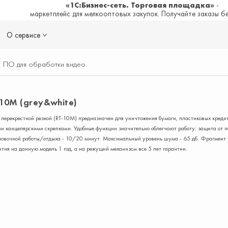
«1С:Бизнес-сеть. Торговая площадка»
-
маркетплейс для мелкооптовых закупок. Получайте заказы б
О сервисе
/
ПО для обработки видео
10M (grey&white)
 перекрестной резкой (RT-10М) предназначен для уничтожения бумаги, пластиковых кредит
и канцелярскими скрепками. Удобные функции значительно облегчают работу: защита от п
ановочной работы/отдыха - 10/20 минут. Максимальный уровень шума - 65 дб. Фрагмент
нтия на данную модель 1 год, а на режущий механизсм все 5 лет гарантии.