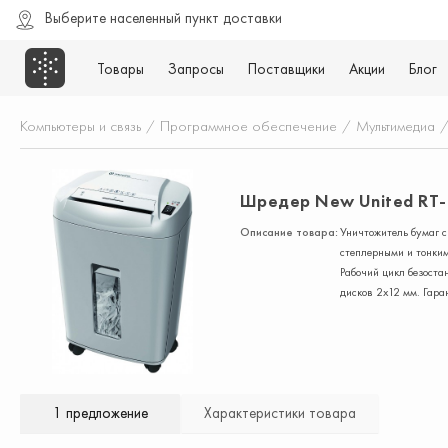
Выберите населенный пункт доставки
Товары
Запросы
Поставщики
Акции
Блог
Компьютеры и связь
/
Программное обеспечение
/
Мультимедиа
Шредер New United RT-
Описание товара:
Уничтожитель бумаг с
степлерными и тонким
Рабочий цикл безост
дисков 2х12 мм. Гара
1 предложение
Характеристики товара