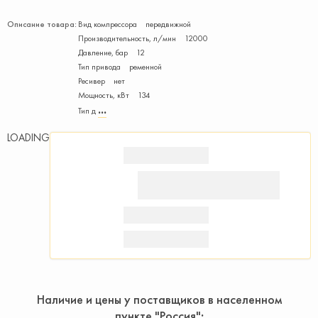
Описание товара:
Вид компрессора передвижной
Производитель­ность, л/мин 12000
Давление, бар 12
Тип привода ременной
Ресивер нет
Мощность, кВт 134
Тип д
LOADING
Наличие и цены у поставщиков в населенном
пункте "Россия"