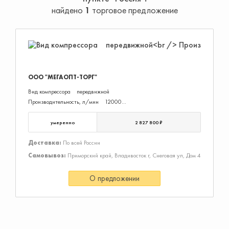
найдено
1
торговое предложение
ООО "МЕГАОПТ-ТОРГ"
Вид компрессора передвижной
Производитель­ность, л/мин 12000
Давление, бар 12
Тип привода ременной
умеренно
2 827 800 ₽
Ресивер нет
Мощность, кВт 134
Доставка:
По всей России
Тип двигателя дизельный
Самовывоз:
Приморский край, Владивосток г, Снеговая ул, Дом 4
Производитель двигателя Cummins
Осушитель нет
О предложении
Тип смазки масляный
Присоед. Размер G1 1/2x1, G3/4x1
Манометр есть
Частотный преобразователь нет
Тип охлаждения воздушное