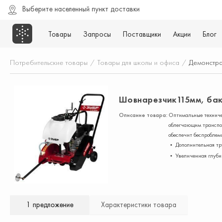
Выберите населенный пункт доставки
Товары
Запросы
Поставщики
Акции
Блог
Потребительские товары
/
Товары для школы и офиса
/
Демонстр
Шовнарезчик115мм, бак
Описание товара:
Оптимальные техничес
облегчающим транспор
обеспечит беспроблем
• Дополнительная тр
• Увеличенная глуби
1 предложение
Характеристики товара