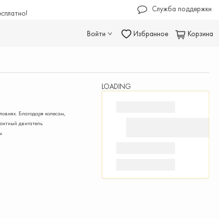
Служба поддержки
есплатно!
Войти
Избранное
Корзина
LOADING
ловиях. Благодаря колесам,
тактный двигатель
ы.