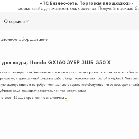
«1С:Бизнес-сеть. Торговая площадка»
-
маркетплейс для мелкооптовых закупок. Получайте заказы б
О сервисе
ационное оборудование
 для воды, Honda GX160 ЗУБР ЗШБ-350 Х
кие характеристики бензинового швонарезчика позволят работать эффективно в любых ус
тировку, и эргономичной рукоятке работа будет максимально простой и удобной. Четырех
ную эксплуатацию и потребует минимального сервисного обслуживания за весь срок служб
убчатая рама защищает двигатель при транспортировке
на реза 115 мм в сравнении с аналогичны