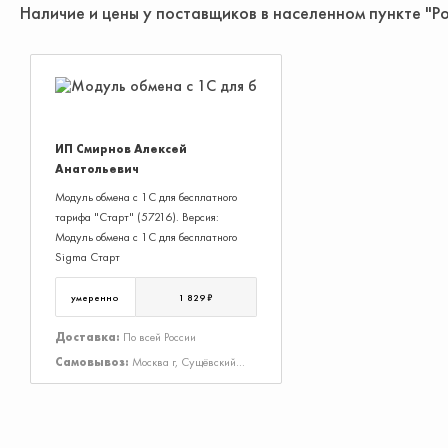
Наличие и цены у поставщиков в населенном пункте "Р
ИП Смирнов Алексей
Анатольевич
Модуль обмена с 1С для бесплатного
тарифа "Старт" (57216). Версия:
Модуль обмена с 1С для бесплатного
Sigma Старт
умеренно
1 829 ₽
Доставка:
По всей России
Самовывоз:
Москва г, Сущёвский
Вал ул, Дом 43, Строение 3