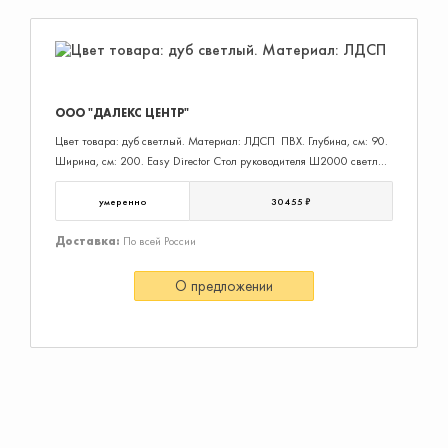
ООО "ДАЛЕКС ЦЕНТР"
Цвет товара: дуб светлый. Материал: ЛДCП ПВХ. Глубина, см: 90.
Ширина, см: 200. Easy Director Стол руководителя Ш2000 светлый
дуб. Столешница: ЛДСП 54 мм, кромка: ПВХ 2 мм Каркас: ЛДСП
54 мм, кромка: ПВХ 2 мм. В магазине DA-office.ru можете купить
умеренно
30 455 ₽
Easy Director Стол руководителя Ш2000 светлый дуб по выгодной
цене и с доставкой по Москве и России.
Доставка:
По всей России
О предложении