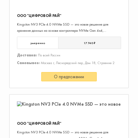
ООО "ЦИФРОВОЙ РАЙ"
Kingston NV3 PCIe 4.0 NVMe SSD — это новое решение для
хранения данных на основе контроллера NVMe Gen 4x4,
обеспечивающее скорость чтения/записи до 6000/5000 МБ/с1.
Новый SSD-н
умеренно
17 740 ₽
Доставка:
По всей России
Самовывоз:
Москва г, Леснорядский пер, Дом 18, Строение 2
О предложении
ООО "ЦИФРОВОЙ РАЙ"
Kingston NV3 PCIe 4.0 NVMe SSD — это новое решение для