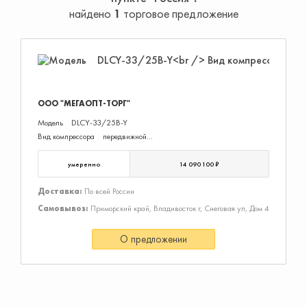
найдено
1
торговое предложение
ООО "МЕГАОПТ-ТОРГ"
Модель DLCY-33/25B-Y
Вид компрессора передвижной
Производитель­ность, л/мин 33000
Давление, бар 25
умеренно
14 090 100 ₽
Тип привода ременной
Ресивер нет
Доставка:
По всей России
Мощность, кВт 410
Самовывоз:
Приморский край, Владивосток г, Снеговая ул, Дом 4
Тип двигателя дизельный
Осушитель нет
О предложении
Тип смазки масляный
Присоед. Размер G2x1, G1x1, G3/4x2
Манометр есть
Частотный преобразователь нет
Тип охлаждения воздушное