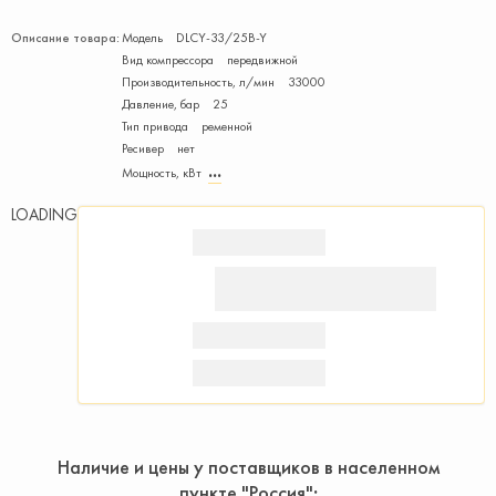
Описание товара:
Модель DLCY-33/25B-Y
Вид компрессора передвижной
Производитель­ность, л/мин 33000
Давление, бар 25
Тип привода ременной
Ресивер нет
Мощность, кВт
LOADING
Наличие и цены у поставщиков в населенном
пункте "Россия"