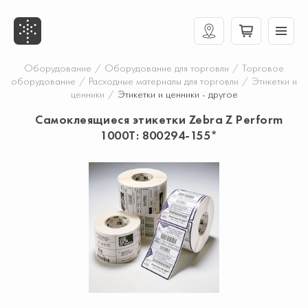
Оборудование
/
Оборудование для торговли
/
Торговое
оборудование
/
Расходные материалы для торговли
/
Этикетки и
ценники
/
Этикетки и ценники - другое
Самоклеящиеся этикетки Zebra Z Perform
1000T: 800294-155*