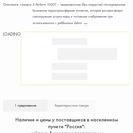
Описание товара:
Z-Perform 1000T – немелованная (без покрытия) глазированная
бумажная термотрансферная этикетка, которая воспроизводит
сканируемые штрих-коды и читаемые изображения при
использовании с риббонами Zebra
LOADING
1 предложение
Характеристики товара
Наличие и цены у поставщиков в населенном
пункте "Россия"