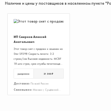
Наличие и цены у поставщиков в населенном пункте "Р
ИП Смирнов Алексей
Анатольевич
Этот товар снят с продажи и заменен на
Star SP298 Скорость печати: 3.2
строки/сек Высокая надежность: MCBF
18 млн строк, срок службы печатающей
головки 200 млн символов Могут
применяться ролики увеличенного
умеренно
21 300 ₽
диаметра - до 13 см Можно прикрепить
на стену Модификации снятые с
Доставка:
По всей России
производства: Star SP349FDStar
Самовывоз:
Москва г, Сущёвский
UP389FCStar UP389FD
Вал ул, Дом 43, Строение 3