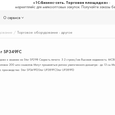
«1С:Бизнес-сеть. Торговая площадка»
-
маркетплейс для мелкооптовых закупок. Получайте заказы б
О сервисе
дование
/
Торговое оборудование - другое
r SP349FC
одажи и заменен на Star SP298 Скорость печати: 3.2 строки/сек Высокая надежность: MCBF
ловки 200 млн символов Могут применяться ролики увеличенного диаметра - до 13 см Мо
с производства: Star SP349FDStar UP389FCStar UP389FD