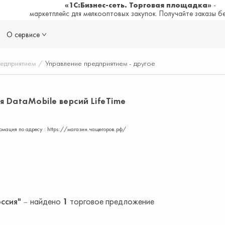
«1С:Бизнес-сеть. Торговая площадка»
-
маркетплейс для мелкооптовых закупок. Получайте заказы б
О сервисе
редприятием
/
Управление предприятием - другое
 DataMobile версий LifeTime
мация по адресу : https://магазин.чащегоров.рф/
оссия"
найдено
1
торговое предложение