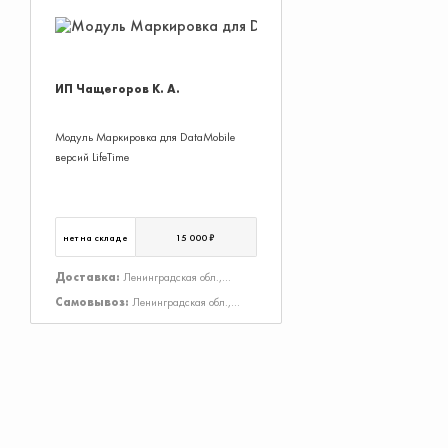
ИП Чащегоров К. А.
Модуль Маркировка для DataMobile
версий LifeTime
нет на складе
15 000 ₽
Доставка:
Ленинградская обл.,
Тосненский р-н, Тосно г. ; Ленинградская
Самовывоз:
Ленинградская обл.,
обл., Тосненский р-н
Тосненский р-н, Тосно г.