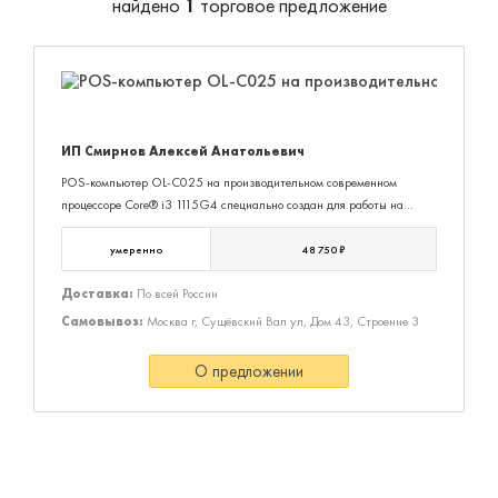
найдено
1
торговое предложение
ИП Смирнов Алексей Анатольевич
POS-компьютер OL-C025 на производительном современном
процессоре Core® i3 1115G4 специально создан для работы на
точках продаж. Компактность позволяет занимать минимальное
пространство на рабочем месте. Безвентиляторная система
умеренно
48 750 ₽
обеспечивает бесшумную работу. Области применения: ритейл,
HoReCa Поддерживаемые ОС: Windows 10 IoT Enterprise
Доставка:
По всей России
Оптимальное соотношение цена-качество
Самовывоз:
Москва г, Сущёвский Вал ул, Дом 43, Строение 3
О предложении