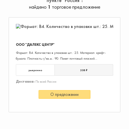
пункте "Россия"
найдено
1
торговое предложение
ООО "ДАЛЕКС ЦЕНТР"
Формат: В4. Количество в упаковке шт.: 25. Материал: крафт-
бумага. Плотность г/кв.м.: 90. Пакет почтовый плоский
предназначен для рассылки журналов, каталогов и другой
корреспонденции формата А4 без сложения.
умеренно
208 ₽
Доставка:
По всей России
О предложении