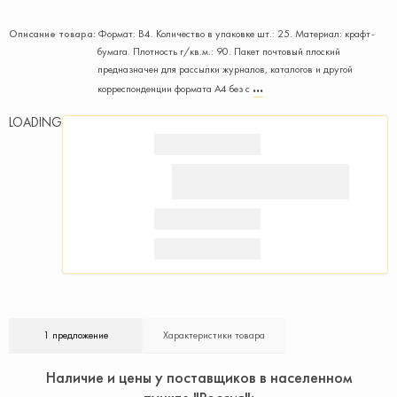
Описание товара:
Формат: В4. Количество в упаковке шт.: 25. Материал: крафт-
бумага. Плотность г/кв.м.: 90. Пакет почтовый плоский
предназначен для рассылки журналов, каталогов и другой
корреспонденции формата А4 без с
LOADING
1 предложение
Характеристики товара
Наличие и цены у поставщиков в населенном