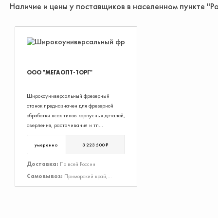
Наличие и цены у поставщиков в населенном пункте "Р
ООО "МЕГАОПТ-ТОРГ"
Широкоуниверсальный фрезерный
станок предназначен для фрезерной
обработки всех типов корпусных деталей,
сверления, растачивания и тп
обрабатываемых резанием ме-таллов и
полимерных материалов
умеренно
3 223 500 ₽
o Широкоуниверсальный фрезерный
ста-нок для тяжелых работ
Доставка:
По всей России
o Высокая жесткость конструкции
Самовывоз:
Приморский край,
станка
Владивосток г, Снеговая ул, Дом 4
o Жесткая конструкция вертикальной
фре-зерной головы без пиноли
o Автоматическая подача и ускоренное