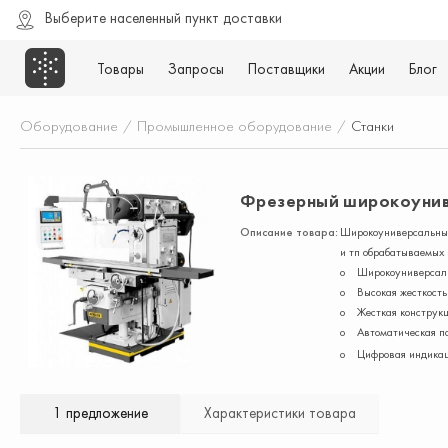
Выберите населенный пункт доставки
Товары
Запросы
Поставщики
Акции
Блог
Оборудование
/
Промышленное оборудование
/
Станки
Фрезерный широкоуниве
Описание товара:
Широкоуниверсальный 
и тп обрабатываемых
o Широкоуниверсальн
o Высокая жесткость
o Жесткая конструкци
o Автоматическая по
o Цифровая индикац
1 предложение
Характеристики товара