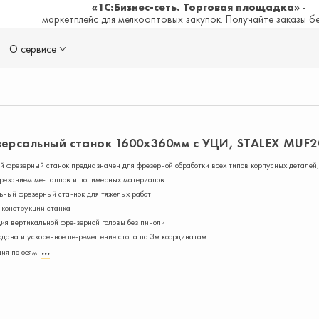
«1С:Бизнес-сеть. Торговая площадка»
-
маркетплейс для мелкооптовых закупок. Получайте заказы б
О сервисе
рсальный станок 1600х360мм с УЦИ, STALEX MUF2
фрезерный станок предназначен для фрезерной обработки всех типов корпусных деталей,
 резанием ме-таллов и полимерных материалов
ый фрезерный ста-нок для тяжелых работ
 конструкции станка
я вертикальной фре-зерной головы без пиноли
дача и ускоренное пе-ремещение стола по 3м координатам
ия по осям