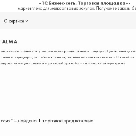
«1С:Бизнес-сеть. Торговая площадка»
-
маркетплейс для мелкооптовых закупок. Получайте заказы б
О сервисе
й ALMA
с плавным спокойным контуром словно неторопливо обнимает сидящего. Сдержанный дизай
льным и подходящим для любого окружения, современного или классического. Прочный мет
олиуретана холодного литья и поролоновой прослойки - изюминка структуры кресла.
оссия"
найдено
1
торговое предложение