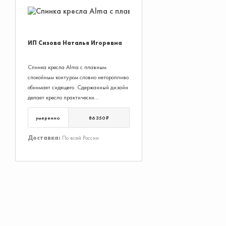
ИП Сизова Наталья Игоревна
Спинка кресла Alma с плавным
спокойным контуром словно неторопливо
обнимает сидящего. Сдержанный дизайн
делает кресло практически
универсальным и подходящим для
любого окружения, современного или
умеренно
86 350 ₽
классического. Прочный металлический
каркас, наполнитель из
Доставка:
По всей России
пенополиуретана холодного литья и
поролоновой прослойки - изюминка
структуры кресла.