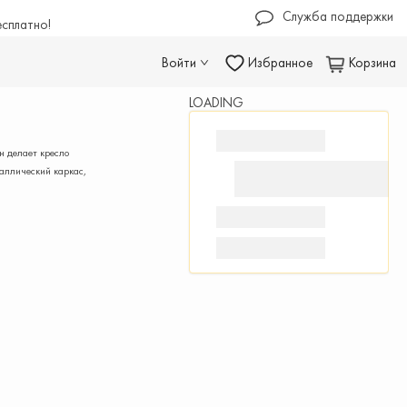
Служба поддержки
есплатно!
Войти
Избранное
Корзина
LOADING
н делает кресло
аллический каркас,