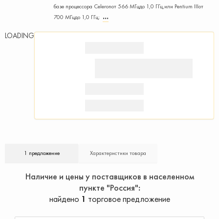
базе процессора Celeronот 566 МГцдо 1,0 ГГц,или Pentium IIIот
700 МГцдо 1,0 ГГц;
LOADING
1 предложение
Характеристики товара
Наличие и цены у поставщиков в населенном
пункте "Россия"
найдено
1
торговое предложение