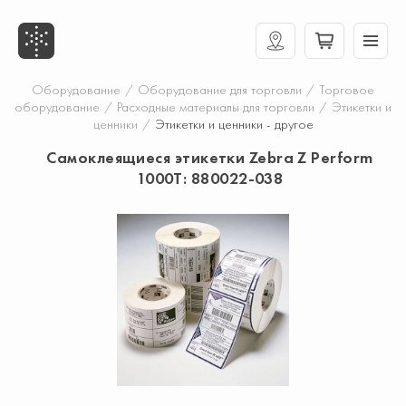
Оборудование
/
Оборудование для торговли
/
Торговое
оборудование
/
Расходные материалы для торговли
/
Этикетки и
ценники
/
Этикетки и ценники - другое
Самоклеящиеся этикетки Zebra Z Perform
1000T: 880022-038