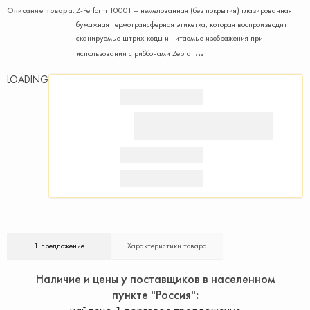
Описание товара:
Z-Perform 1000T – немелованная (без покрытия) глазированная
бумажная термотрансферная этикетка, которая воспроизводит
сканируемые штрих-коды и читаемые изображения при
использовании с риббонами Zebra
LOADING
1 предложение
Характеристики товара
Наличие и цены у поставщиков в населенном
пункте "Россия"