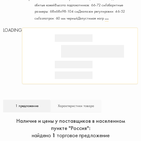
обитые кожейВысота подлокотников: 66-72 смГабаритные
размеры: 68х68х98-104 смДиапазон регулировки: 46-52
смГазпатрон: 60 мм черныйДопустимая нагр
LOADING
1 предложение
Характеристики товара
Наличие и цены у поставщиков в населенном
пункте "Россия"
найдено
1
торговое предложение