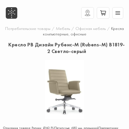
Потребительские товары
/
Мебель
/
Офисная мебель
/
Кресла
компьютерные, офисные
Кресло РВ Дизайн Рубенс-М (Rubens-M) В1819-
2 Светло-серый
Описание товара:
Ролики: Ø60 PUПятилучье: 680 мм, алюминийПодлокотники: