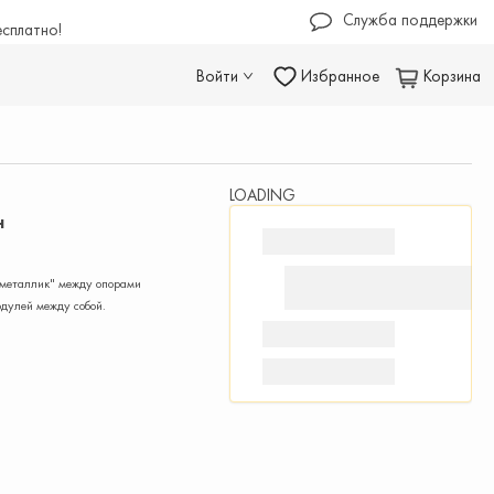
Служба поддержки
есплатно!
Войти
Избранное
Корзина
LOADING
н
"металлик" между опорами
одулей между собой.