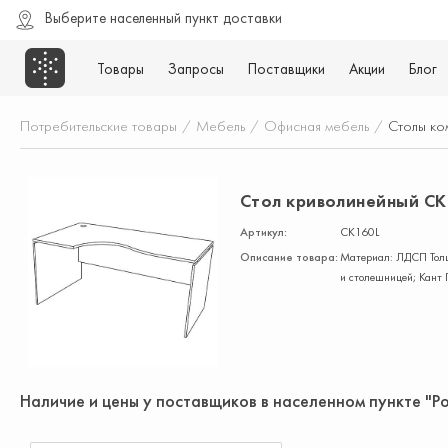
Выберите населенный пункт доставки
Товары
Запросы
Поставщики
Акции
Блог
Потребительские товары
/
Мебель
/
Офисная мебель
/
Столы ко
Стол криволинейный СК1
Артикул:
СК160L
Описание товара:
Материал: ЛДСП Толщ
и столешницей; Кант 
Наличие и цены у поставщиков в населенном пункте "Р