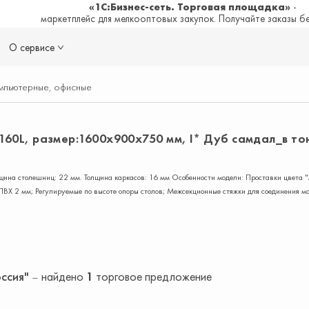
«1С:Бизнес-сеть. Торговая площадка»
-
маркетплейс для мелкооптовых закупок. Получайте заказы б
О сервисе
мпьютерные, офисные
60L, размер:1600х900х750 мм, I* Дуб самдал_в то
ина столешниц: 22 мм. Толщина каркасов: 16 мм Особенности модели: Проставки цвета 
ПВХ 2 мм; Регулируемые по высоте опоры столов; Межсекционные стяжки для соединения м
оссия"
найдено
1
торговое предложение