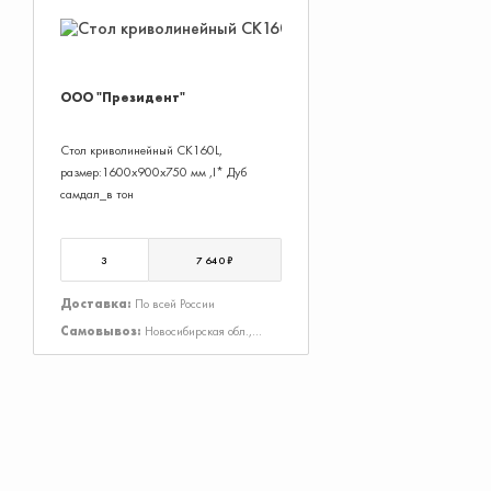
ООО "Президент"
Стол криволинейный СК160L,
размер:1600х900х750 мм ,I* Дуб
самдал_в тон
3
7 640 ₽
Доставка:
По всей России
Самовывоз:
Новосибирская обл.,
Новосибирск г., 2-я Станционная ул.,
Дом 40