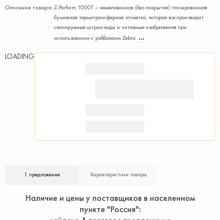
Описание товара:
Z-Perform 1000T – немелованная (без покрытия) глазированная
бумажная термотрансферная этикетка, которая воспроизводит
сканируемые штрих-коды и читаемые изображения при
использовании с риббонами Zebra
LOADING
1 предложение
Характеристики товара
Наличие и цены у поставщиков в населенном
пункте "Россия"