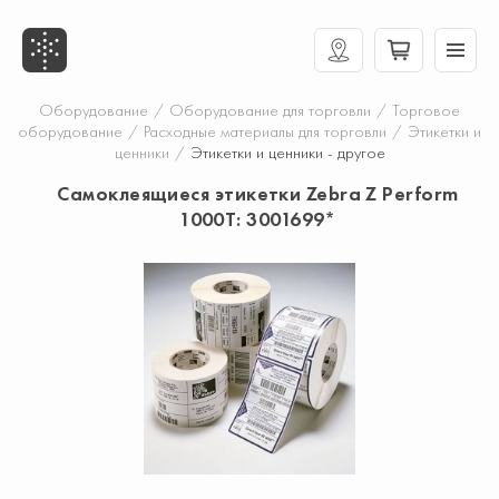
Оборудование
/
Оборудование для торговли
/
Торговое
оборудование
/
Расходные материалы для торговли
/
Этикетки и
ценники
/
Этикетки и ценники - другое
Самоклеящиеся этикетки Zebra Z Perform
1000T: 3001699*