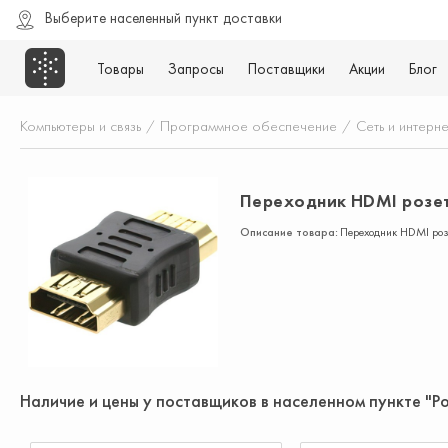
Выберите населенный пункт доставки
Товары
Запросы
Поставщики
Акции
Блог
Компьютеры и связь
/
Программное обеспечение
/
Сеть и интерне
Переходник HDMI розет
Описание товара:
Переходник HDMI роз
Наличие и цены у поставщиков в населенном пункте "Р