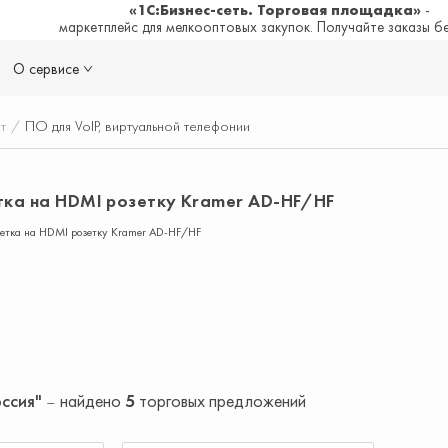
«1С:Бизнес-сеть. Торговая площадка»
-
маркетплейс для мелкооптовых закупок. Получайте заказы б
О сервисе
т
/
ПО для VoIP, виртуальной телефонии
ка на HDMI розетку Kramer AD-HF/HF
етка на HDMI розетку Kramer AD-HF/HF
оссия"
найдено
5
торговых предложений