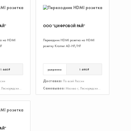
АЙ"
ООО "ЦИФРОВОЙ РАЙ"
ка на HDMI
Переходник HDMI розетка на HDMI
HF
розетку Kramer AD-HF/HF
1 660 ₽
умеренно
1 690 ₽
ссии
Доставка:
По всей России
, Леснорядский
Самовывоз:
Москва г, Леснорядский
пер, Дом 18, Строение 2
АЙ"