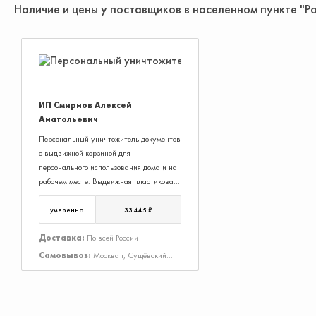
Наличие и цены у поставщиков в населенном пункте "Р
ИП Смирнов Алексей
Анатольевич
Персональный уничтожитель документов
с выдвижной корзиной для
персонального использования дома и на
рабочем месте. Выдвижная пластиковая
корзина со смотровым окошком, удобна
при очистке уничтожителя от
умеренно
33 445 ₽
измельченных частиц бумаги. Кнопка
управления с функциями старт/стоп и
Доставка:
По всей России
реверс. Автоматический контроль пуск/
Самовывоз:
Москва г, Сущёвский
стоп. Двигатель оснащен защитой от
Вал ул, Дом 43, Строение 3
перегрева. Монолитные ножи Система
ZES – Режим нулевого потребления
электроэнергии, который позволяет