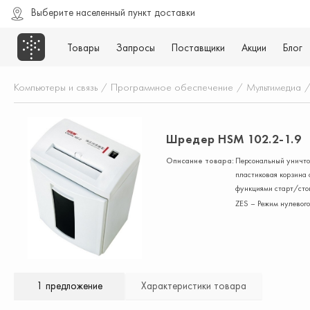
Выберите населенный пункт доставки
Товары
Запросы
Поставщики
Акции
Блог
Компьютеры и связь
/
Программное обеспечение
/
Мультимедиа
Шредер HSM 102.2-1.9
Описание товара:
Персональный уничтож
пластиковая корзина 
функциями старт/стоп
ZES – Режим нулевого
1 предложение
Характеристики товара