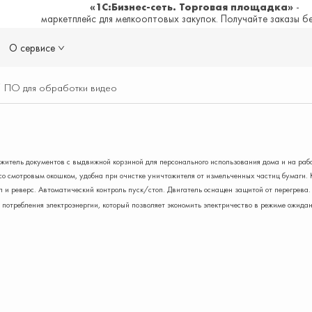
«1С:Бизнес-сеть. Торговая площадка»
-
маркетплейс для мелкооптовых закупок. Получайте заказы б
О сервисе
/
ПО для обработки видео
итель документов с выдвижной корзиной для персонального использования дома и на раб
со смотровым окошком, удобна при очистке уничтожителя от измельченных частиц бумаги.
 и реверс. Автоматический контроль пуск/стоп. Двигатель оснащен защитой от перегрев
 потребления электроэнергии, который позволяет экономить электричество в режиме ожида