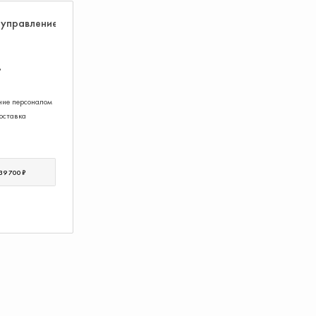
.
ние персоналом
оставка
39 700 ₽