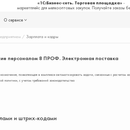
«1С:Бизнес-сеть. Торговая площадка»
-
маркетплейс для мелкооптовых закупок. Получайте заказы б
О сервисе
редприятием
/
Зарплата и кадры
ние персоналом 8 ПРОФ. Электронная поставка
назначения, позволяющая в комплексе автоматизировать задачи, связанные с расчетом з
ой политики, с учетом требований законодательства
улами и штрих-кодами