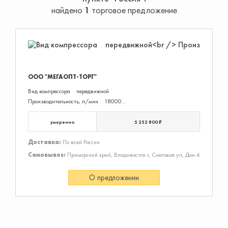
найдено
1
торговое предложение
ООО "МЕГАОПТ-ТОРГ"
Вид компрессора передвижной
Производитель­ность, л/мин 18000
Давление, бар 17
Тип привода ременной
умеренно
5 252 800 ₽
Ресивер нет
Мощность, кВт 260
Доставка:
По всей России
Тип двигателя дизельный
Самовывоз:
Приморский край, Владивосток г, Снеговая ул, Дом 4
Производитель двигателя YUCHAI
Осушитель нет
О предложении
Тип смазки масляный
Присоед. Размер G2x1, G3/4x1
Манометр есть
Частотный преобразователь нет
Тип охлаждения воздушное