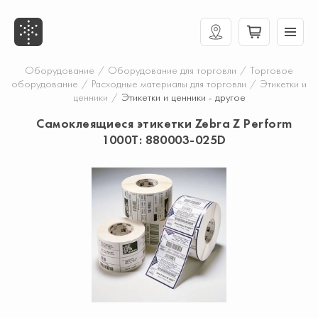
Оборудование
/
Оборудование для торговли
/
Торговое
оборудование
/
Расходные материалы для торговли
/
Этикетки и
ценники
/
Этикетки и ценники - другое
Самоклеящиеся этикетки Zebra Z Perform
1000T: 880003-025D