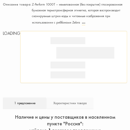
Описание товара:
Z-Perform 1000T – немелованная (без покрытия) глазированная
бумажная термотрансферная этикетка, которая воспроизводит
сканируемые штрих-коды и читаемые изображения при
использовании с риббонами Zebra
LOADING
1 предложение
Характеристики товара
Наличие и цены у поставщиков в населенном
пункте "Россия"