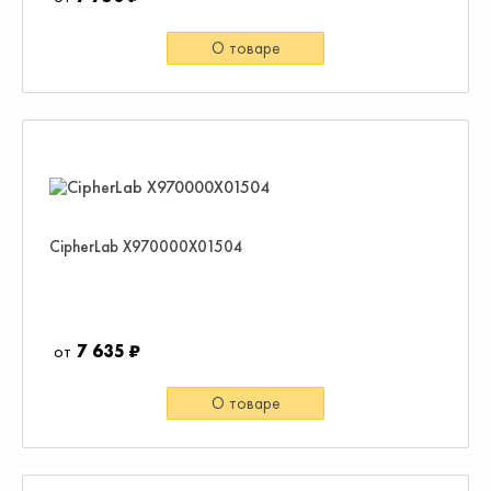
О товаре
CipherLab X970000X01504
7 635 ₽
О товаре