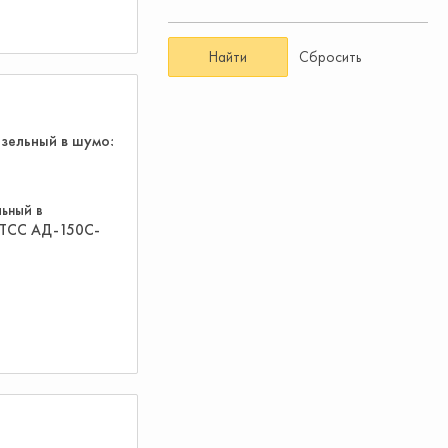
Найти
Сбросить
ьный в
 ТСС АД-150С-