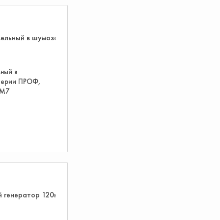
ный в
серии ПРОФ,
КМ7