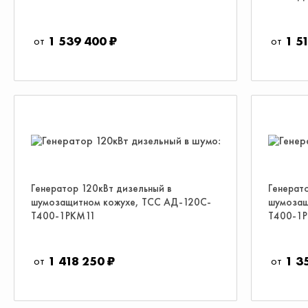
1 539 400 ₽
1 5
Генератор 120кВт дизельный в
Генерат
шумозащитном кожухе, ТСС АД-120С-
шумозащ
Т400-1РКМ11
Т400-1
1 418 250 ₽
1 3