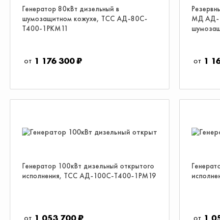
Генератор 80кВт дизельный в
Резервн
шумозащитном кожухе, ТСС АД-80С-
МД АД-
Т400-1РКМ11
шумозащ
1 176 300 ₽
1 1
Генератор 100кВт дизельный открытого
Генерат
исполнения, ТСС АД-100С-Т400-1РМ19
исполне
1 053 700 ₽
1 0