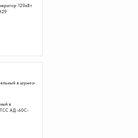
енератор 120кВт
М29
ный в
 ТСС АД-60С-