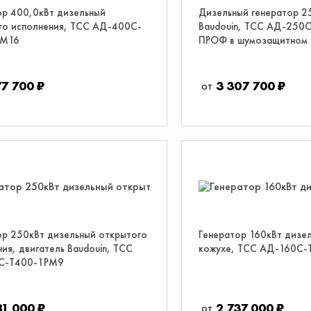
ор 400,0кВт дизельный
Дизельный генератор 2
го исполнения, ТСС АД-400С-
Baudouin, ТСС АД-250
РМ16
ПРОФ в шумозащитном 
77 700 ₽
3 307 700 ₽
ор 250кВт дизельный открытого
Генератор 160кВт дизел
ия, двигатель Baudouin, ТСС
кожухе, ТСС АД-160С
С-Т400-1РМ9
81 000 ₽
2 737 000 ₽