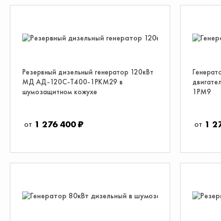
Резервный дизельный генератор 120кВт
Генерат
МД АД-120С-Т400-1РКМ29 в
двигате
шумозащитном кожухе
1РМ9
1 276 400 ₽
1 2