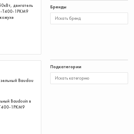
50кВт, двигатель
Бренды
С-Т400-1РКМ9
кожухе
Подкатегории
ьный Baudouin в
-Т400-1РКМ9