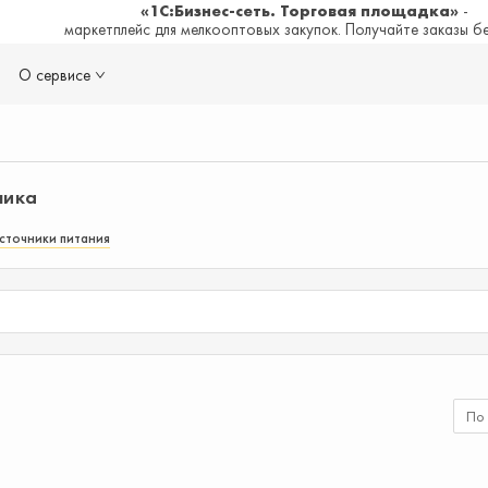
«1С:Бизнес-сеть. Торговая площадка»
-
маркетплейс для мелкооптовых закупок. Получайте заказы б
О сервисе
ника
сточники питания
По