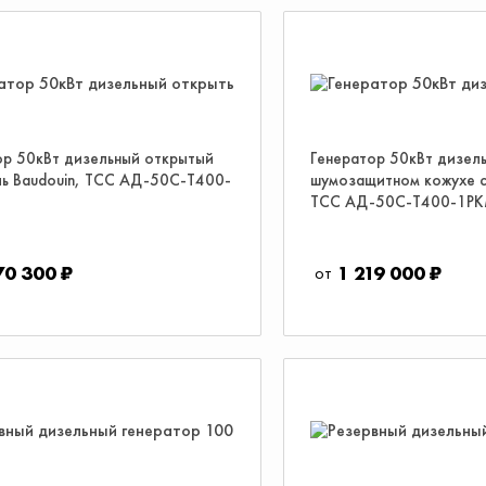
ор 50кВт дизельный открытый
Генератор 50кВт дизель
ль Baudouin, ТСС АД-50С-Т400-
шумозащитном кожухе 
ТСС АД-50С-Т400-1Р
70 300 ₽
1 219 000 ₽