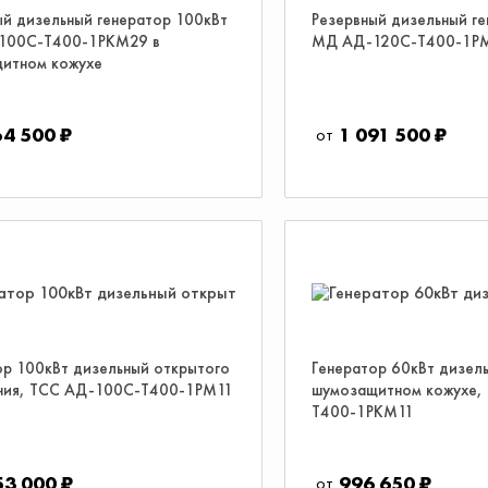
ый дизельный генератор 100кВт
Резервный дизельный г
100С-Т400-1РКМ29 в
МД АД-120С-Т400-1Р
итном кожухе
64 500 ₽
1 091 500 ₽
ор 100кВт дизельный открытого
Генератор 60кВт дизель
ния, ТСС АД-100С-Т400-1РМ11
шумозащитном кожухе,
Т400-1РКМ11
53 000 ₽
996 650 ₽