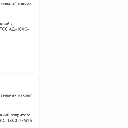
льный в
 ТСС АД-100С-
льный открытого
00С-Т400-1РМ26