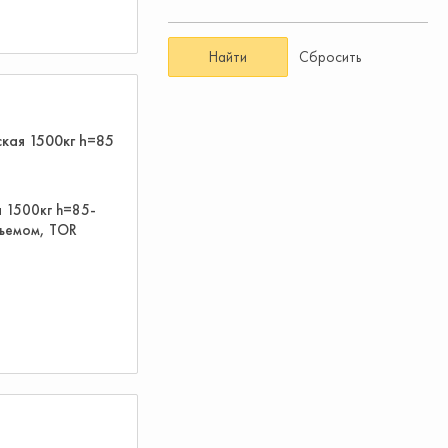
Найти
Сбросить
я 1500кг h=85-
дъемом, TOR