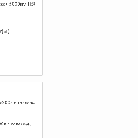
я
P(BF)
00л с колесами,