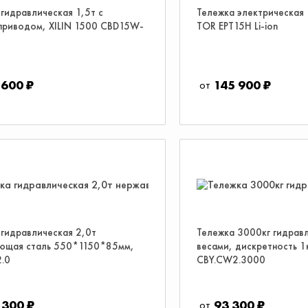
гидравлическая 1,5т c
Тележка электрическая
приводом, XILIN 1500 CBD15W-
TOR EPT15H Li-ion
 600 ₽
145 900 ₽
 гидравлическая 2,0т
Тележка 3000кг гидравл
ющая сталь 550*1150*85мм,
весами, дискретность 1
2.0
CBY.CW2.3000
 300 ₽
93 300 ₽