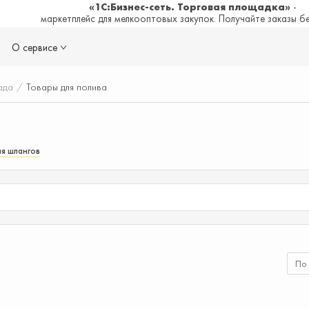
«1С:Бизнес-сеть. Торговая площадка»
-
маркетплейс для мелкооптовых закупок. Получайте заказы б
О сервисе
ада
/
Товары для полива
ля шлангов
По