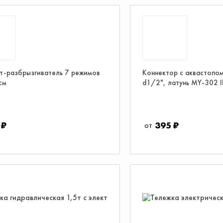
т-разбрызгиватель 7 режимов
Коннектор c аквастопом
см
d1/2", латунь MY-302
 ₽
395 ₽