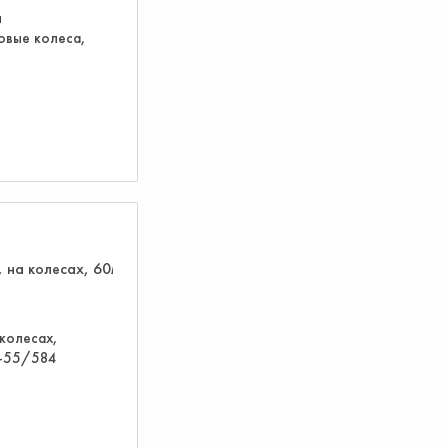
я
овые колеса,
 колесах,
-55/584