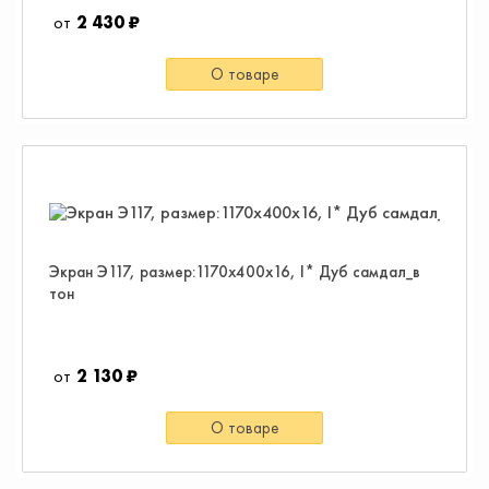
2 430 ₽
О товаре
Экран Э117, размер:1170х400х16, I* Дуб самдал_в
тон
2 130 ₽
О товаре