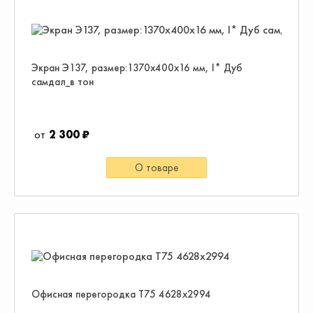
Экран Э137, размер:1370х400х16 мм, I* Дуб
самдал_в тон
2 300 ₽
О товаре
Офисная перегородка Т75 4628х2994